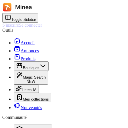
Toggle Sidebar
S'inscrire
Se connecter
Outils
Accueil
Annonces
Produits
Boutiques
Magic Search
NEW
Listes IA
Mes collections
Nouveautés
Communauté