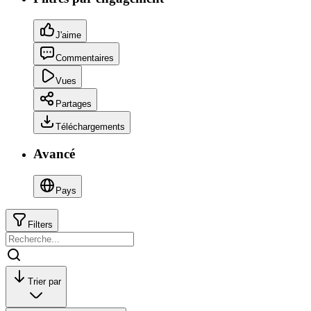
J'aime
Commentaires
Vues
Partages
Téléchargements
Avancé
Pays
Filters
Trier par